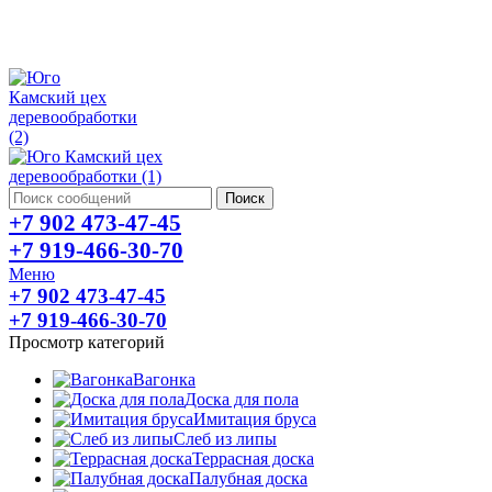
г.Пермь ул.Василия Васильева, 37
Пн-Сб: 10:00-19:00 Вс: 10:00-18:00
antonova1004@yandex.ru
Поиск
+7 902 473-47-45
+7 919-466-30-70
Меню
+7 902 473-47-45
+7 919-466-30-70
Просмотр категорий
Вагонка
Доска для пола
Имитация бруса
Слеб из липы
Террасная доска
Палубная доска