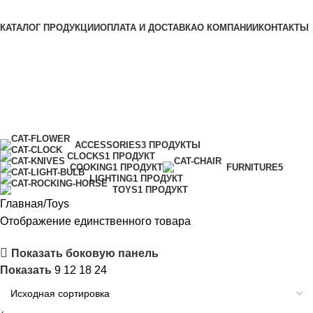
Просмотр категорий
КАТАЛОГ ПРОДУКЦИИ
ОПЛАТА И ДОСТАВКА
О КОМПАНИИ
КОНТАКТЫ
Toys
Категории
ACCESSORIES
3 ПРОДУКТЫ
CLOCKS
1 ПРОДУКТ
COOKING
1 ПРОДУКТ
FURNITURE
5
LIGHTING
1 ПРОДУКТ
TOYS
1 ПРОДУКТ
Главная
Toys
Отображение единственного товара
Показать боковую панель
Показать
9
12
18
24